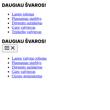
Pereiti
prie
turinio
Langų robotas
Plaunamas siurblys
Drėgmės surinkėjas
Garų valytuvas
Trinkelių valytuvas
Main
Menu
Langų valymo robotas
Plaunamas siurblys
Drėgmės surinkėjas
Garų valytuvas
Ozono generatorius