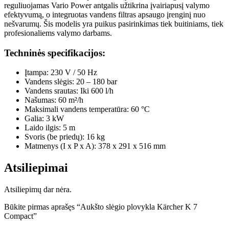
reguliuojamas Vario Power antgalis užtikrina įvairiapusį valymo
efektyvumą, o integruotas vandens filtras apsaugo įrenginį nuo
nešvarumų. Šis modelis yra puikus pasirinkimas tiek buitiniams, tiek
profesionaliems valymo darbams.
Techninės specifikacijos:
Įtampa: 230 V / 50 Hz
Vandens slėgis: 20 – 180 bar
Vandens srautas: Iki 600 l/h
Našumas: 60 m²/h
Maksimali vandens temperatūra: 60 °C
Galia: 3 kW
Laido ilgis: 5 m
Svoris (be priedų): 16 kg
Matmenys (I x P x A): 378 x 291 x 516 mm
Atsiliepimai
Atsiliepimų dar nėra.
Būkite pirmas aprašęs “Aukšto slėgio plovykla Kärcher K 7
Compact”