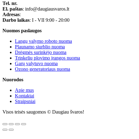
Tel. nr.
El. paštas
: info@daugiausvaros.lt
Adresas
:
Darbo laikas
: I - VII 9:00 - 20:00
Nuomos paslaugos
Langų valymo roboto nuoma
Plaunamo siurblio nuoma
Drėgmės surinkėjo nuoma
Trinkelių plovimo įrangos nuoma
Garų valytuvo nuoma
Ozono generatoriaus nuoma
Nuorodos
Apie mus
Kontaktai
Straipsniai
Visos teisės saugomos © Daugiau švaros!