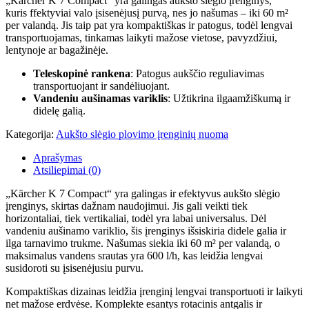
„Kärcher K 7 Compact“ yra galingas aukšto slėgio įrenginys,
kuris ffektyviai valo įsisenėjusį purvą, nes jo našumas – iki 60 m²
per valandą. Jis taip pat yra kompaktiškas ir patogus, todėl lengvai
transportuojamas, tinkamas laikyti mažose vietose, pavyzdžiui,
lentynoje ar bagažinėje.
Teleskopinė rankena
: Patogus aukščio reguliavimas
transportuojant ir sandėliuojant.
Vandeniu aušinamas variklis
: Užtikrina ilgaamžiškumą ir
didelę galią.
Kategorija:
Aukšto slėgio plovimo įrenginių nuoma
Aprašymas
Atsiliepimai (0)
„Kärcher K 7 Compact“ yra galingas ir efektyvus aukšto slėgio
įrenginys, skirtas dažnam naudojimui. Jis gali veikti tiek
horizontaliai, tiek vertikaliai, todėl yra labai universalus. Dėl
vandeniu aušinamo variklio, šis įrenginys išsiskiria didele galia ir
ilga tarnavimo trukme. Našumas siekia iki 60 m² per valandą, o
maksimalus vandens srautas yra 600 l/h, kas leidžia lengvai
susidoroti su įsisenėjusiu purvu.
Kompaktiškas dizainas leidžia įrenginį lengvai transportuoti ir laikyti
net mažose erdvėse. Komplekte esantys rotacinis antgalis ir