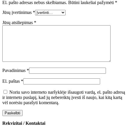
El. pašto adresas nebus skelbiamas.
Būtini laukeliai pažymėti
*
Jūsų įvertinimas
*
Jūsų atsiliepimas
*
Pavadinimas
*
El. paštas
*
Noriu savo interneto naršyklėje išsaugoti vardą, el. pašto adresą
ir interneto puslapį, kad jų nebereiktų įvesti iš naujo, kai kitą kartą
vėl norėsiu parašyti komentarą.
Rekvizitai / Kontaktai