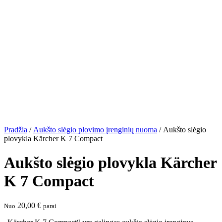
Pradžia
/
Aukšto slėgio plovimo įrenginių nuoma
/ Aukšto slėgio
plovykla Kärcher K 7 Compact
Aukšto slėgio plovykla Kärcher
K 7 Compact
20,00
€
Nuo
parai